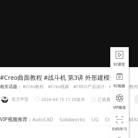
92课堂
#Creo曲面教程 #战斗机 第3讲 外形建模技巧
92视频
相关话题：
#Creo教程
#Creo视频
#CREO产品设计
#creo画图教程
老万学堂
2024-04-15 11:28发布
已观看2388次
VIP频道
VIP视频推荐：
AutoCAD
Solidworks
UG
Creo
3DMA
扫码学习