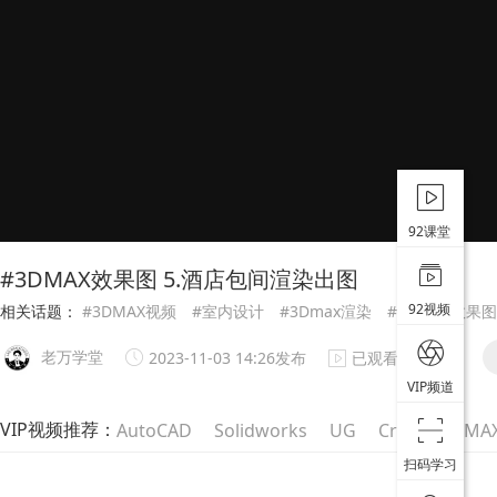
92课堂
#3DMAX效果图 5.酒店包间渲染出图
92视频
相关话题：
#3DMAX视频
#室内设计
#3Dmax渲染
#3DMAX效果图
老万学堂
2023-11-03 14:26发布
已观看2346次
VIP频道
VIP视频推荐：
AutoCAD
Solidworks
UG
Creo
3DMA
扫码学习