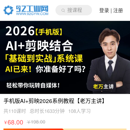
搜课程
登录 | 注册
手机版AI+剪映2026系例教程【老万主讲】
共
110
课时
总时长
1633
分钟
108
人学习
68.00
198.00