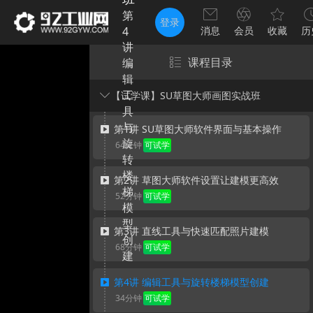
第
登录
4
消息
会员
收藏
历
讲
课程目录
编
辑
工
【试学课】SU草图大师画图实战班
具
与
第1讲 SU草图大师软件界面与基本操作
旋
64分钟
转
楼
第2讲 草图大师软件设置让建模更高效
梯
52分钟
模
型
第3讲 直线工具与快速匹配照片建模
创
68分钟
建
第4讲 编辑工具与旋转楼梯模型创建
34分钟