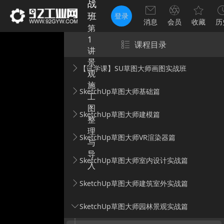
战
班
登录
消息
会员
收藏
历
第
1
课程目录
讲
景
【试学课】SU草图大师画图实战班
观
施
SketchUp草图大师基础篇
工
图
SketchUp草图大师建模篇
整
理
SketchUp草图大师VR渲染器篇
与
导
SketchUp草图大师室内设计实战篇
入
SketchUp草图大师建筑室外实战篇
SketchUp草图大师园林景观实战篇