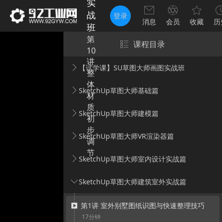
实
战
登录
消息
会员
收藏
历
班
第
课程目录
10
讲
【试学课】SU草图大师画图实战班
整
体
SketchUp草图大师基础篇
材
质
SketchUp草图大师建模篇
初
步
SketchUp草图大师VR渲染器篇
调
节
SketchUp草图大师室内设计实战篇
SketchUp草图大师建筑室外实战篇
第1讲 室外别墅图纸识图与快速整理技巧
17分钟