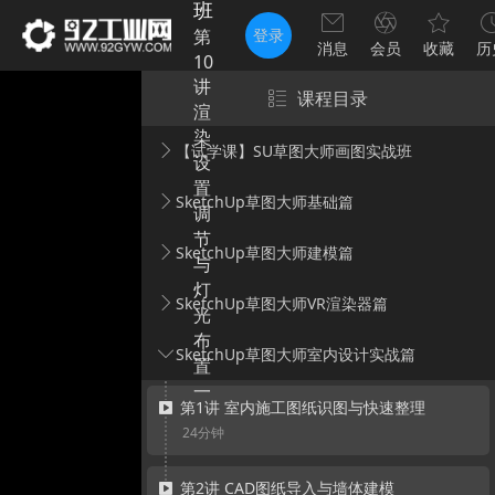
班
第
登录
消息
会员
收藏
历
10
讲
课程目录
渲
染
【试学课】SU草图大师画图实战班
设
置
SketchUp草图大师基础篇
调
节
SketchUp草图大师建模篇
与
灯
SketchUp草图大师VR渲染器篇
光
布
SketchUp草图大师室内设计实战篇
置
一
第1讲 室内施工图纸识图与快速整理
24分钟
第2讲 CAD图纸导入与墙体建模