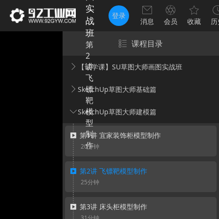
实
登录
战
消息
会员
收藏
历
班
课程目录
第
2
讲
【试学课】SU草图大师画图实战班
飞
镖
SketchUp草图大师基础篇
靶
模
SketchUp草图大师建模篇
型
制
第1讲 宜家装饰柜模型制作
作
20分钟
第2讲 飞镖靶模型制作
25分钟
第3讲 床头柜模型制作
31分钟